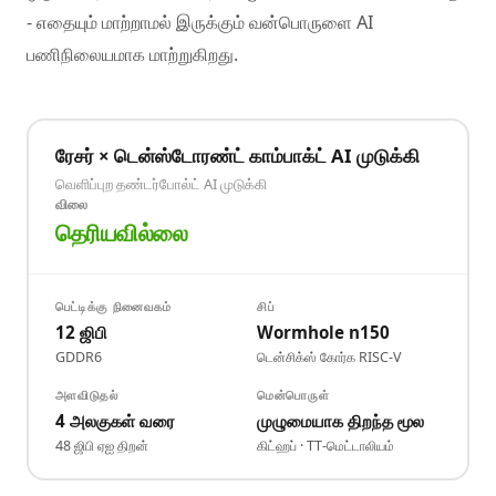
- எதையும் மாற்றாமல் இருக்கும் வன்பொருளை AI
பணிநிலையமாக மாற்றுகிறது.
ரேசர் × டென்ஸ்டோரண்ட் காம்பாக்ட் AI முடுக்கி
வெளிப்புற தண்டர்போல்ட் AI முடுக்கி
விலை
தெரியவில்லை
பெட்டிக்கு நினைவகம்
சிப்
12 ஜிபி
Wormhole n150
GDDR6
டென்சிக்ஸ் கோர்க RISC-V
அளவிடுதல்
மென்பொருள்
4 அலகுகள் வரை
முழுமையாக திறந்த மூல
48 ஜிபி ஏஐ திறன்
கிட்ஹப் · TT-மெட்டாலியம்