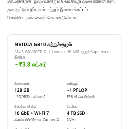
செய்கின்றன, ஒவ்வொன்றும் வெவ்வேறு வடிவ காரணிகள்,
குளிரூட்டும் தீர்வுகள் மற்றும் இணைக்கப்பட்ட
மென்பொருள்களைக் கொண்டுள்ளன.
NVIDIA GB10 சுற்றுச்சூழல்
ASUS, GIGABYTE, Dell, Lenovo, HP, MSI மற்றும் Supermicro
இருந்து
~ ₹3.8 லட்சம்
நினைவகம்
கம்ப்யூட்
128 GB
~1 PFLOP
LPDDR5X யுனிஃபைட்
FP8 AI செயல்திறன்
நெட்வொர்க்கிங்
சேமிப்பு
10 GbE + Wi-Fi 7
4 TB SSD
கிளஸ்டரிங்கிற்கான ConnectX
NVMe