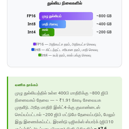
துல்லிய நிலைகளில்
FP16
~800 GB
முழு துல்லியம்
Int8
~400 GB
பாதி அளவு
கால்
Int4
~200 GB
பங்கு
FP16 — அதிகபட்ச தரம், அதிகபட்ச செலவு
Int8 — கிட்டத்தட்ட சரியான தரம், பாதி செலவு
Int4 — உயர் தரம், கால் பங்கு செலவு
வணிக தாக்கம்
முழு துல்லியத்தில் உள்ள 400பி மாதிரிக்கு ~800 ஜிபி
நினைவகம் தேவை — ~ ₹1.91 கோடி சேவையக
முதலீடு. அதே மாதிரி இன்ட்4-க்கு குவாண்டைஸ்
செய்யப்பட்டால் ~200 ஜிபி மட்டுமே தேவைப்படும், மேலும்
இது இணைக்கப்பட்ட இரண்டு டிஜிஎக்ஸ் ஸ்பார்க் (ஜிபி10
சூப்பர்சிப் அடிப்படையிலான) மினி-பிசிகளில்
~ ₹7.6