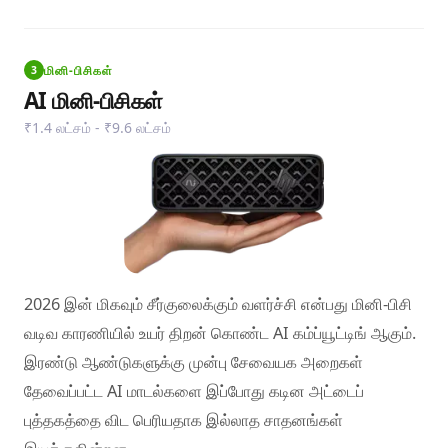
மினி-பிசிகள்
3
AI மினி-பிசிகள்
₹1.4 லட்சம் - ₹9.6 லட்சம்
2026 இன் மிகவும் சீர்குலைக்கும் வளர்ச்சி என்பது மினி-பிசி
வடிவ காரணியில் உயர் திறன் கொண்ட AI கம்ப்யூட்டிங் ஆகும்.
இரண்டு ஆண்டுகளுக்கு முன்பு சேவையக அறைகள்
தேவைப்பட்ட AI மாடல்களை இப்போது கடின அட்டைப்
புத்தகத்தை விட பெரியதாக இல்லாத சாதனங்கள்