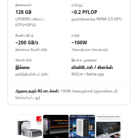
நினைவகம்
கம்ப்யூட்
128 GB
~0.2 PFLOP
LPDDR5 பகிரப்பட்ட
ஒருங்கிணைந்த RDNA 3.5 GPU
(CPU+GPU)
பேண்ட்விட்த்
சக்தி
~200 GB/s
~100W
நினைவக பேண்ட்வித்
அமைதியான செயல்பாடு
கிளஸ்டரிங்
இயக்க முறைமை
இல்லை
விண்டோஸ் / லினக்ஸ்
தனித்தியங்கி மட்டுமே
ROCm / llama.cpp
ஆதரவு தரும் AI மாடல்கள்:
100B அளவுருக்கள் (குவாண்டைஸ்
செய்யப்பட்டது)