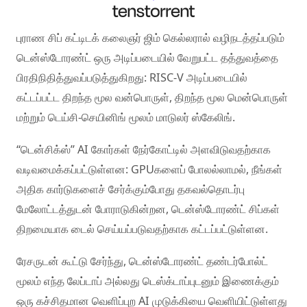
புராண சிப் கட்டிடக் கலைஞர் ஜிம் கெல்லரால் வழிநடத்தப்படும்
டென்ஸ்டோரண்ட் ஒரு அடிப்படையில் வேறுபட்ட தத்துவத்தை
பிரதிநிதித்துவப்படுத்துகிறது: RISC-V அடிப்படையில்
கட்டப்பட்ட திறந்த மூல வன்பொருள், திறந்த மூல மென்பொருள்
மற்றும் டெய்சி-செயினிங் மூலம் மாடுலர் ஸ்கேலிங்.
டென்சிக்ஸ்
AI கோர்கள் நேர்கோட்டில் அளவிடுவதற்காக
வடிவமைக்கப்பட்டுள்ளன: GPUகளைப் போலல்லாமல், நீங்கள்
அதிக கார்டுகளைச் சேர்க்கும்போது தகவல்தொடர்பு
மேலோட்டத்துடன் போராடுகின்றன, டென்ஸ்டோரண்ட் சிப்கள்
திறமையாக டைல் செய்யப்படுவதற்காக கட்டப்பட்டுள்ளன.
ரேசருடன் கூட்டு சேர்ந்து, டென்ஸ்டோரண்ட் தண்டர்போல்ட்
மூலம் எந்த லேப்டாப் அல்லது டெஸ்க்டாப்புடனும் இணைக்கும்
ஒரு கச்சிதமான வெளிப்புற AI முடுக்கியை வெளியிட்டுள்ளது