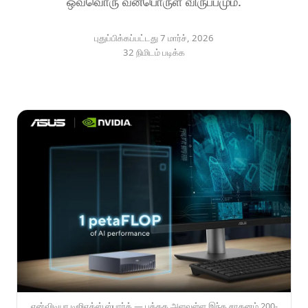
ஒவ்வொரு வன்பொருள் விருப்பமும்.
புதுப்பிக்கப்பட்டது 7 மார்ச், 2026
32 நிமிடம் படிக்க
என்விடியா டிஜிஎக்ஸ் ஸ்பார்க் — புத்தக அளவுள்ள இந்த சாதனம் 200-