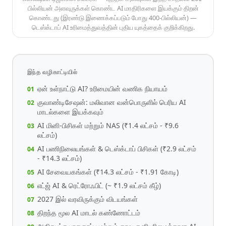
பில்லியன் அளவுருக்கள் கொண்ட AI மாதிரிகளை இயக்கும் திறன்
கொண்டது (இரண்டு இணைக்கப்படும் போது 400-பில்லியன்) —
டெஸ்க்டாப் AI உரிமைத்துவத்தின் புதிய யுகத்தைக் குறிக்கிறது.
இந்த வழிகாட்டியில்
ஏன் உள்நாட்டு AI? உரிமையின் வணிக நியாயம்
குவாண்டிசேஷன்: மலிவான வன்பொருளில் பெரிய AI
மாடல்களை இயக்கவும்
AI மினி-பிசிகள் மற்றும் NAS (₹1.4 லட்சம் - ₹9.6
லட்சம்)
AI பணிநிலையங்கள் & டெஸ்க்டாப் பிசிகள் (₹2.9 லட்சம்
- ₹14.3 லட்சம்)
AI சேவையகங்கள் (₹14.3 லட்சம் - ₹1.91 கோடி)
எட்ஜ் AI & ரெட்ரோஃபிட் (~ ₹1.9 லட்சம் கீழ்)
2027 இல் வரவிருக்கும் விடயங்கள்
திறந்த மூல AI மாடல் கண்ணோட்டம்