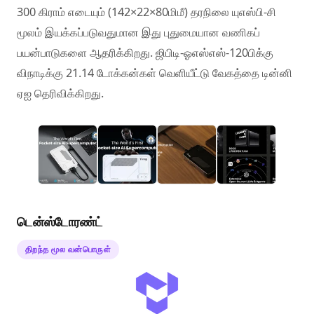
300 கிராம் எடையும் (142×22×80மிமீ) தரநிலை யுஎஸ்பி-சி
மூலம் இயக்கப்படுவதுமான இது புதுமையான வணிகப்
பயன்பாடுகளை ஆதரிக்கிறது. ஜிபிடி-ஓஎஸ்எஸ்-120பிக்கு
விநாடிக்கு 21.14 டோக்கன்கள் வெளியீட்டு வேகத்தை டின்னி
ஏஐ தெரிவிக்கிறது.
டென்ஸ்டோரண்ட்
திறந்த மூல வன்பொருள்