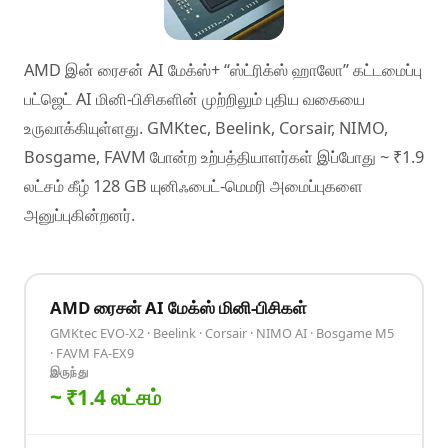
AMD இன் ரைசன் AI மேக்ஸ்+
ஸ்ட்ரிக்ஸ் ஹாலோ
கட்டமைப்பு
பட்ஜெட் AI மினி-பிசிகளின் முற்றிலும் புதிய வகையை
உருவாக்கியுள்ளது. GMKtec, Beelink, Corsair, NIMO,
Bosgame, FAVM போன்ற உற்பத்தியாளர்கள் இப்போது ~ ₹1.9
லட்சம் கீழ் 128 GB யுனிஃபைட்-மெமரி அமைப்புகளை
அனுப்புகின்றனர்.
AMD ரைசன் AI மேக்ஸ் மினி-பிசிகள்
GMKtec EVO-X2 · Beelink · Corsair · NIMO AI · Bosgame M5
· FAVM FA-EX9
இருந்து
~ ₹1.4 லட்சம்