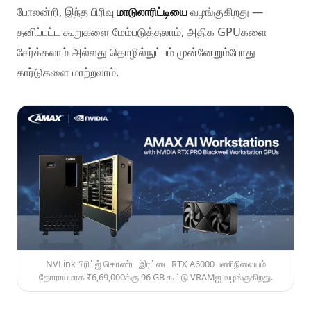
போலன்றி, இந்த பிரிவு
மாடுலாரிட்டியை
வழங்குகிறது —
தனிப்பட்ட கூறுகளை மேம்படுத்தலாம், அதிக GPUகளை
சேர்க்கலாம் அல்லது தொழில்நுட்பம் முன்னேறும்போது
கார்டுகளை மாற்றலாம்.
NVLink பிரிட்ஜ் கொண்ட இரட்டை RTX A6000 பணிநிலையம்
தோராயமாக ₹6,69,000க்கு 96 GB கூட்டு VRAMஐ வழங்குகிறது.