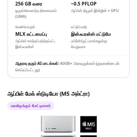
256 GB வரை
~0.5 PFLOP
ஒருங்கிணைந்த நினைவகம்
ஆப்பிள் நியூரல் இன்ஜின் + GPU
(UMA)
மென்பொருள்
கட்டுப்பாடு
MLX கட்டமைப்பு
இன்ஃபரன்ஸ் மட்டுமே
ஆப்பிள்-உகந்தப்படுத்தப்பட்ட
பயிற்சி/நுட்பமாக்கலுக்கு
இன்ஃபரன்ஸ்
மெதுவாக
ஆதரவு தரும் AI மாடல்கள்:
400B+ அளவுருக்கள் (குவாண்டைஸ்
செய்யப்பட்டது)
ஆப்பிள் மேக் ஸ்டுடியோ (M5 அல்ட்ரா)
வரவிருக்கும் போட்டியாளர்