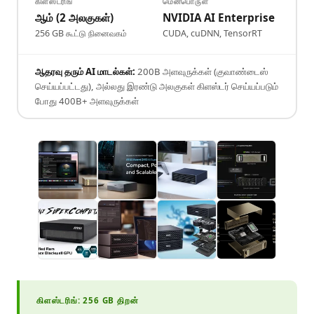
கிளஸ்டரிங்
மென்பொருள்
ஆம் (2 அலகுகள்)
NVIDIA AI Enterprise
256 GB கூட்டு நினைவகம்
CUDA, cuDNN, TensorRT
ஆதரவு தரும் AI மாடல்கள்:
200B அளவுருக்கள் (குவாண்டைஸ்
செய்யப்பட்டது), அல்லது இரண்டு அலகுகள் கிளஸ்டர் செய்யப்படும்
போது 400B+ அளவுருக்கள்
கிளஸ்டரிங்: 256 GB திறன்