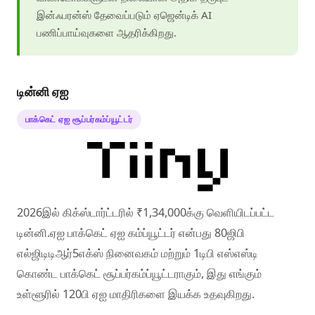
இன்ஃபரன்ஸ் தேவைப்படும் ஏஜென்டிக் AI
பணிப்பாய்வுகளை ஆதரிக்கிறது.
டின்னி ஏஐ
பாக்கெட் ஏஐ சூப்பர்கம்ப்யூட்டர்
2026இல் கிக்ஸ்டார்ட்டரில் ₹1,34,000க்கு வெளியிடப்பட்ட
டின்னி.ஏஐ பாக்கெட் ஏஐ கம்ப்யூட்டர் என்பது 80ஜிபி
எல்ஜிடிடிஆர்5எக்ஸ் நினைவகம் மற்றும் 1டிபி எஸ்எஸ்டி
கொண்ட பாக்கெட் சூப்பர்கம்ப்யூட்டராகும், இது எங்கும்
உள்ளூரில் 120பி ஏஐ மாதிரிகளை இயக்க உதவுகிறது.