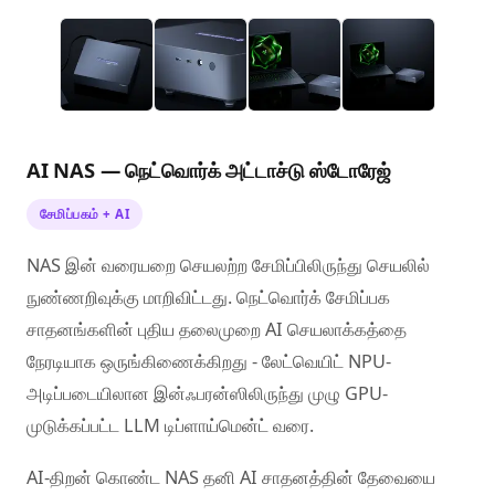
AI NAS — நெட்வொர்க் அட்டாச்டு ஸ்டோரேஜ்
சேமிப்பகம் + AI
NAS இன் வரையறை செயலற்ற சேமிப்பிலிருந்து செயலில்
நுண்ணறிவுக்கு மாறிவிட்டது. நெட்வொர்க் சேமிப்பக
சாதனங்களின் புதிய தலைமுறை AI செயலாக்கத்தை
நேரடியாக ஒருங்கிணைக்கிறது - லேட்வெயிட் NPU-
அடிப்படையிலான இன்ஃபரன்ஸிலிருந்து முழு GPU-
முடுக்கப்பட்ட LLM டிப்ளாய்மென்ட் வரை.
AI-திறன் கொண்ட NAS தனி AI சாதனத்தின் தேவையை