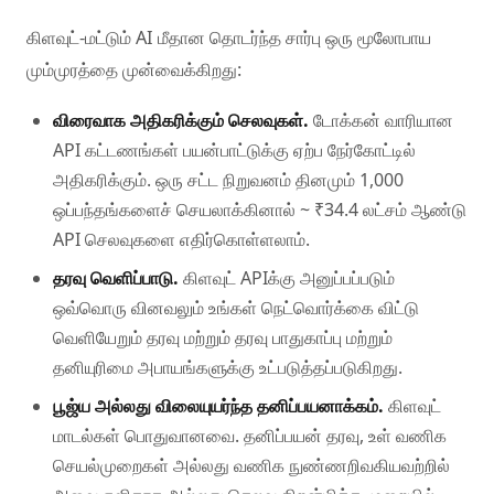
கிளவுட்-மட்டும் AI மீதான தொடர்ந்த சார்பு ஒரு மூலோபாய
மும்முரத்தை முன்வைக்கிறது:
விரைவாக அதிகரிக்கும் செலவுகள்.
டோக்கன் வாரியான
API கட்டணங்கள் பயன்பாட்டுக்கு ஏற்ப நேர்கோட்டில்
அதிகரிக்கும். ஒரு சட்ட நிறுவனம் தினமும் 1,000
ஒப்பந்தங்களைச் செயலாக்கினால் ~ ₹34.4 லட்சம் ஆண்டு
API செலவுகளை எதிர்கொள்ளலாம்.
தரவு வெளிப்பாடு.
கிளவுட் APIக்கு அனுப்பப்படும்
ஒவ்வொரு வினவலும் உங்கள் நெட்வொர்க்கை விட்டு
வெளியேறும் தரவு மற்றும் தரவு பாதுகாப்பு மற்றும்
தனியுரிமை அபாயங்களுக்கு உட்படுத்தப்படுகிறது.
பூஜ்ய அல்லது விலையுயர்ந்த தனிப்பயனாக்கம்.
கிளவுட்
மாடல்கள் பொதுவானவை. தனிப்பயன் தரவு, உள் வணிக
செயல்முறைகள் அல்லது வணிக நுண்ணறிவகியவற்றில்