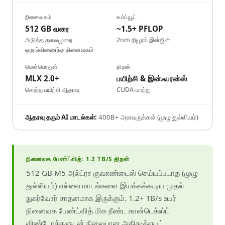
நினைவகம்
கம்ப்யூட்
512 GB வரை
~1.5+ PFLOP
அடுத்த தலைமுறை
2nm நியூரல் இன்ஜின்
ஒருங்கிணைந்த நினைவகம்
மென்பொருள்
திறன்
MLX 2.0+
பயிற்சி & இன்ஃபரன்ஸ்
சொந்த பயிற்சி ஆதரவு
CUDA-மாற்று
ஆதரவு தரும் AI மாடல்கள்:
400B+ அளவுருக்கள் (முழு துல்லியம்)
நினைவக பேண்ட்வித்: 1.2 TB/S திறன்
512 GB M5 அல்ட்ரா குவாண்டைஸ் செய்யப்படாத (முழு
துல்லியம்) எல்லை மாடல்களை இயக்கக்கூடிய முதல்
நுகர்வோர் சாதனமாக இருக்கும். 1.2+ TB/s உயர்
நினைவக பேண்ட்வித் மிக நீண்ட கான்டெக்ஸ்ட்
விண்டோக்களுடன் நிலையான அதிக-த்ரூபுட்