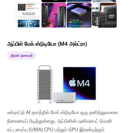
ஆப்பிள் மேக் ஸ்டுடியோ (M4 அல்ட்ரா)
திறன் தலைவர்
உள்நாட்டு AI தளத்தில் மேக் ஸ்டுடியோ ஒரு தனித்துவமான
நிலையைப் பிடித்துள்ளது. ஆப்பிளின் யுனிஃபைட் மெமரி
கட்டமைப்பு (UMA) CPU மற்றும் GPU இரண்டிற்கும்