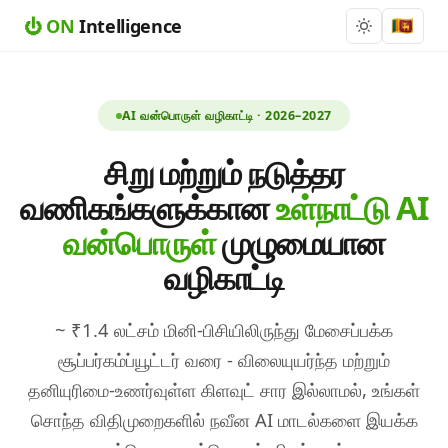
⏻
ON
Intelligence
🇱🇰
AI வன்பொருள் வழிகாட்டி · 2026–2027
சிறு மற்றும் நடுத்தர
வணிகங்களுக்கான
உள்நாட்டு AI
வன்பொருள்
முழுமையான
வழிகாட்டி
~ ₹1.4 லட்சம் மினி-பிசியிலிருந்து மேசைப்பக்க
சூப்பர்கம்ப்யூட்டர் வரை - விலையுயர்ந்த மற்றும்
தனியுரிமை-உணர்வுள்ள கிளவுட் சார இல்லாமல், உங்கள்
சொந்த விதிமுறைகளில் நவீன AI மாடல்களை இயக்க