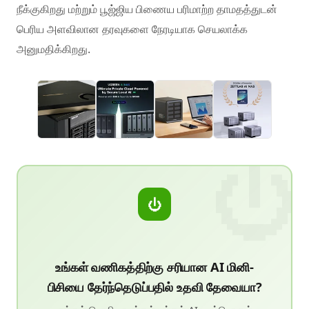
நீக்குகிறது மற்றும் பூஜ்ஜிய பிணைய பரிமாற்ற தாமதத்துடன்
பெரிய அளவிலான தரவுகளை நேரடியாக செயலாக்க
அனுமதிக்கிறது.
⏻
உங்கள் வணிகத்திற்கு சரியான AI மினி-
பிசியை தேர்ந்தெடுப்பதில் உதவி தேவையா?