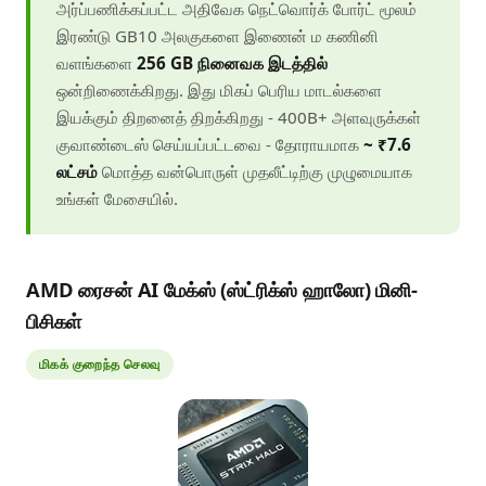
அர்ப்பணிக்கப்பட்ட அதிவேக நெட்வொர்க் போர்ட் மூலம்
இரண்டு GB10 அலகுகளை இணைன் ம கணினி
வளங்களை
256 GB நினைவக இடத்தில்
ஒன்றிணைக்கிறது. இது மிகப் பெரிய மாடல்களை
இயக்கும் திறனைத் திறக்கிறது - 400B+ அளவுருக்கள்
குவாண்டைஸ் செய்யப்பட்டவை - தோராயமாக
~ ₹7.6
லட்சம்
மொத்த வன்பொருள் முதலீட்டிற்கு முழுமையாக
உங்கள் மேசையில்.
AMD ரைசன் AI மேக்ஸ் (ஸ்ட்ரிக்ஸ் ஹாலோ) மினி-
பிசிகள்
மிகக் குறைந்த செலவு